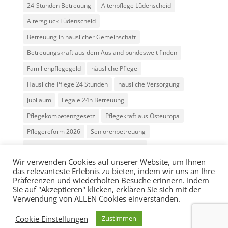
24-Stunden Betreuung
Altenpflege Lüdenscheid
Altersglück Lüdenscheid
Betreuung in häuslicher Gemeinschaft
Betreuungskraft aus dem Ausland bundesweit finden
Familienpflegegeld
häusliche Pflege
Häusliche Pflege 24 Stunden
häusliche Versorgung
Jubiläum
Legale 24h Betreuung
Pflegekompetenzgesetz
Pflegekraft aus Osteuropa
Pflegereform 2026
Seniorenbetreuung
Vermittlung Betreuungskräfte Osteuropa
Wir verwenden Cookies auf unserer Website, um Ihnen
das relevanteste Erlebnis zu bieten, indem wir uns an Ihre
Präferenzen und wiederholten Besuche erinnern. Indem
Sie auf "Akzeptieren" klicken, erklären Sie sich mit der
Verwendung von ALLEN Cookies einverstanden.
© Altersglück 24h Betreuung |
Impressum
|
Cookie Einstellungen
Zustimmen
Datenschutz
| Design by
halor.de