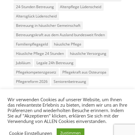
24-Stunden Betreuung
Altenpflege Lüdenscheid
Altersglück Lüdenscheid
Betreuung in häuslicher Gemeinschaft
Betreuungskraft aus dem Ausland bundesweit finden
Familienpflegegeld
häusliche Pflege
Häusliche Pflege 24 Stunden
häusliche Versorgung
Jubiläum
Legale 24h Betreuung
Pflegekompetenzgesetz
Pflegekraft aus Osteuropa
Pflegereform 2026
Seniorenbetreuung
Vermittlung Betreuungskräfte Osteuropa
Wir verwenden Cookies auf unserer Website, um Ihnen
das relevanteste Erlebnis zu bieten, indem wir uns an Ihre
Präferenzen und wiederholten Besuche erinnern. Indem
Sie auf "Akzeptieren" klicken, erklären Sie sich mit der
Verwendung von ALLEN Cookies einverstanden.
© Altersglück 24h Betreuung |
Impressum
|
Cookie Einstellungen
Zustimmen