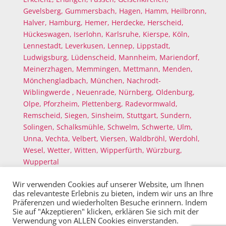
Gevelsberg,
Gummersbach,
Hagen,
Hamm,
Heilbronn,
Halver,
Hamburg,
Hemer,
Herdecke,
Herscheid,
Hückeswagen,
Iserlohn,
Karlsruhe,
Kierspe,
Köln,
Lennestadt,
Leverkusen,
Lennep,
Lippstadt,
Ludwigsburg,
Lüdenscheid,
Mannheim,
Mariendorf,
Meinerzhagen,
Memmingen,
Mettmann,
Menden,
Mönchengladbach,
München,
Nachrodt-
Wiblingwerde ,
Neuenrade,
Nürnberg,
Oldenburg,
Olpe,
Pforzheim,
Plettenberg,
Radevormwald,
Remscheid,
Siegen,
Sinsheim,
Stuttgart,
Sundern,
Solingen,
Schalksmühle,
Schwelm,
Schwerte,
Ulm,
Unna,
Vechta,
Velbert,
Viersen,
Waldbröhl,
Werdohl,
Wesel,
Wetter,
Witten,
Wipperfürth,
Würzburg,
Wuppertal
Wir verwenden Cookies auf unserer Website, um Ihnen
das relevanteste Erlebnis zu bieten, indem wir uns an Ihre
Präferenzen und wiederholten Besuche erinnern. Indem
Sie auf "Akzeptieren" klicken, erklären Sie sich mit der
Verwendung von ALLEN Cookies einverstanden.