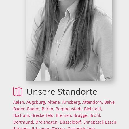
Unsere Standorte

Aalen,
Augsburg,
Altena,
Arnsberg,
Attendorn,
Balve,
Baden-Baden,
Berlin,
Bergneustadt,
Bielefeld,
Bochum,
Breckerfeld,
Bremen,
Brügge,
Brühl,
Dortmund,
Drolshagen,
Düsseldorf,
Ennepetal,
Essen,
Erkelenz,
Erlangen,
Füssen,
Gelsenkirchen,