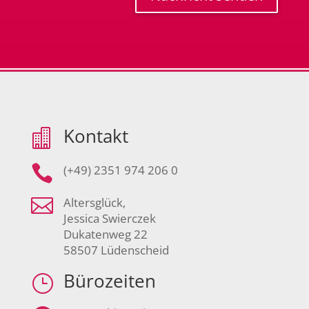
Kontakt


(+49) 2351 974 206 0

Altersglück,
Jessica Swierczek
Dukatenweg 22
58507 Lüdenscheid
Bürozeiten
}