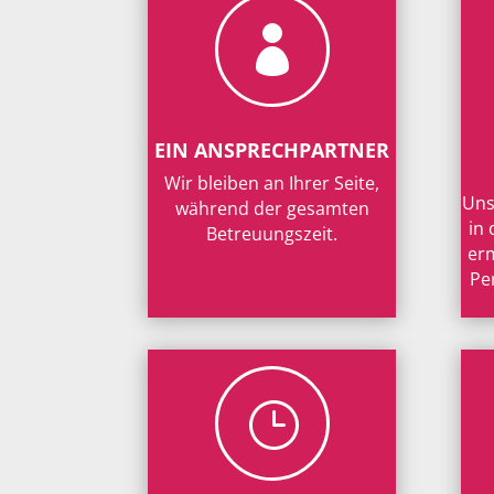

EIN ANSPRECHPARTNER
Wir bleiben an Ihrer Seite,
Uns
während der gesamten
in
Betreuungszeit.
erm
Pe
}