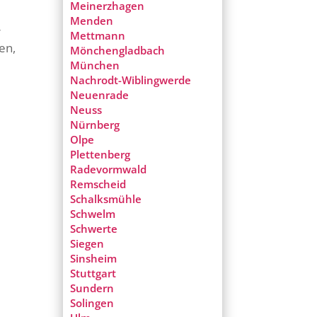
Meinerzhagen
n
Menden
r
Mettmann
en,
Mönchengladbach
München
Nachrodt-Wiblingwerde
Neuenrade
Neuss
Nürnberg
Olpe
Plettenberg
Radevormwald
Remscheid
Schalksmühle
Schwelm
Schwerte
Siegen
Sinsheim
Stuttgart
Sundern
Solingen