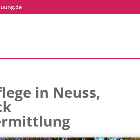
euung.de
lege in Neuss,
ck
rmittlung