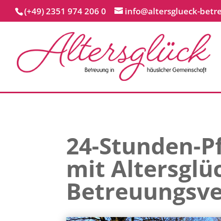
(+49) 2351 974 206 0
info@altersglueck-betr
24-Stunden-Pf
mit Altersglü
Betreuungsve