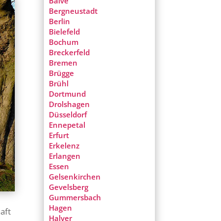
Balve
Bergneustadt
Berlin
Bielefeld
Bochum
Breckerfeld
Bremen
Brügge
Brühl
Dortmund
Drolshagen
Düsseldorf
Ennepetal
Erfurt
Erkelenz
Erlangen
Essen
Gelsenkirchen
Gevelsberg
Gummersbach
Hagen
aft
Halver