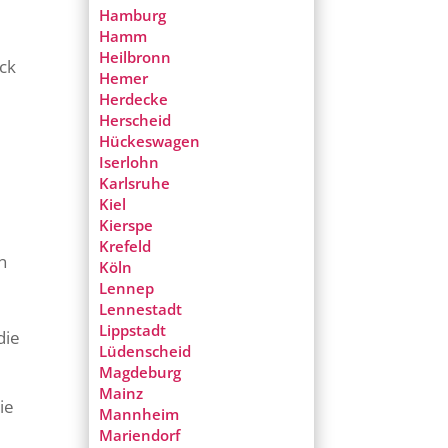
Hamburg
Hamm
Heilbronn
ück
Hemer
Herdecke
Herscheid
Hückeswagen
Iserlohn
Karlsruhe
Kiel
Kierspe
Krefeld
n
Köln
Lennep
Lennestadt
Lippstadt
die
Lüdenscheid
Magdeburg
Mainz
ie
Mannheim
Mariendorf