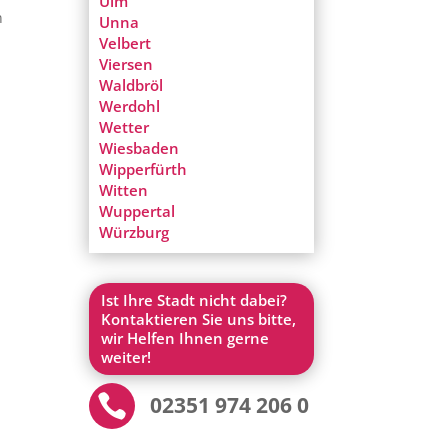
Ulm
n
Unna
Velbert
Viersen
Waldbröl
Werdohl
Wetter
Wiesbaden
Wipperfürth
Witten
Wuppertal
Würzburg
Ist Ihre Stadt nicht dabei?
Kontaktieren Sie uns bitte,
wir Helfen Ihnen gerne
weiter!

02351 974 206 0