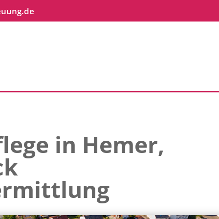
euung.de
lege in Hemer,
ck
rmittlung