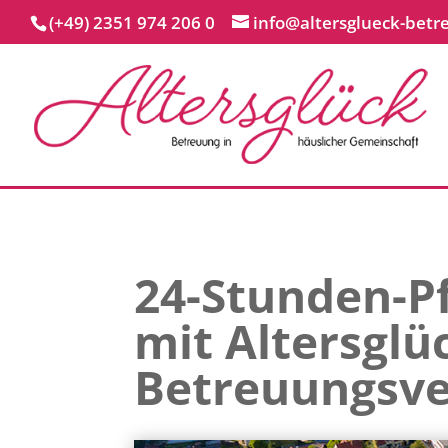
(+49) 2351 974 206 0
info@altersglueck-betr
24-Stunden-Pf
mit Altersglü
Betreuungsve