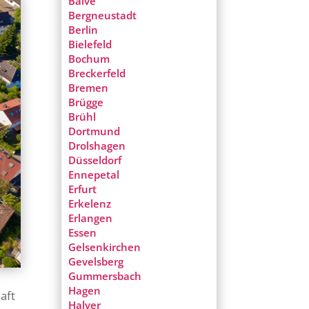
Balve
Bergneustadt
Berlin
Bielefeld
Bochum
Breckerfeld
Bremen
Brügge
Brühl
Dortmund
Drolshagen
Düsseldorf
Ennepetal
Erfurt
Erkelenz
Erlangen
Essen
Gelsenkirchen
Gevelsberg
Gummersbach
Hagen
aft
Halver