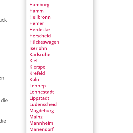
Hamburg
Hamm
Heilbronn
ück
Hemer
Herdecke
Herscheid
Hückeswagen
Iserlohn
Karlsruhe
Kiel
Kierspe
Krefeld
en
Köln
Lennep
Lennestadt
Lippstadt
 die
Lüdenscheid
Magdeburg
Mainz
die
Mannheim
Mariendorf