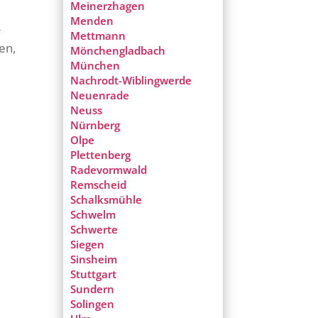
Meinerzhagen
n
Menden
r
Mettmann
en,
Mönchengladbach
München
Nachrodt-Wiblingwerde
Neuenrade
Neuss
Nürnberg
Olpe
Plettenberg
Radevormwald
Remscheid
Schalksmühle
Schwelm
Schwerte
Siegen
Sinsheim
Stuttgart
Sundern
Solingen