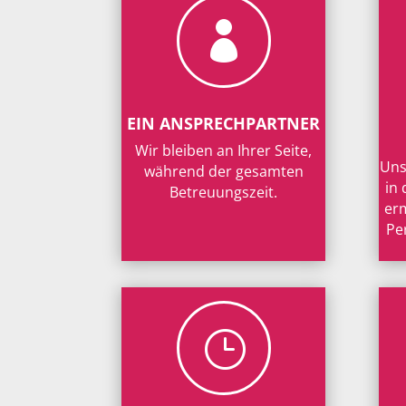

EIN ANSPRECHPARTNER
Wir bleiben an Ihrer Seite,
Uns
während der gesamten
in
Betreuungszeit.
erm
Pe
}