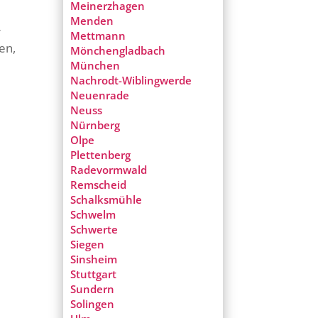
Meinerzhagen
n
Menden
r
Mettmann
en,
Mönchengladbach
München
Nachrodt-Wiblingwerde
Neuenrade
Neuss
Nürnberg
Olpe
Plettenberg
Radevormwald
Remscheid
Schalksmühle
Schwelm
Schwerte
Siegen
Sinsheim
Stuttgart
Sundern
Solingen