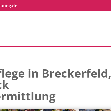
euung.de
lege in Breckerfeld
ck
rmittlung