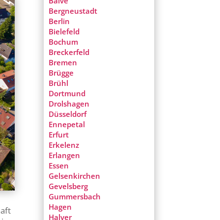
Balve
Bergneustadt
Berlin
Bielefeld
Bochum
Breckerfeld
Bremen
Brügge
Brühl
Dortmund
Drolshagen
Düsseldorf
Ennepetal
Erfurt
Erkelenz
Erlangen
Essen
Gelsenkirchen
Gevelsberg
Gummersbach
Hagen
aft
Halver