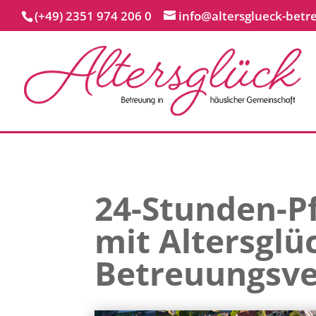
(+49) 2351 974 206 0
info@altersglueck-betr
24-Stunden-Pf
mit Altersglü
Betreuungsve