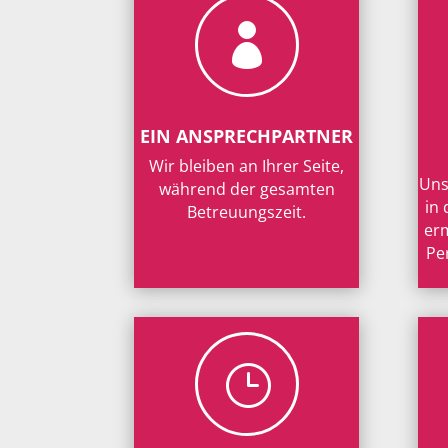

EIN ANSPRECHPARTNER
Wir bleiben an Ihrer Seite,
Uns
während der gesamten
in
Betreuungszeit.
erm
Pe
}