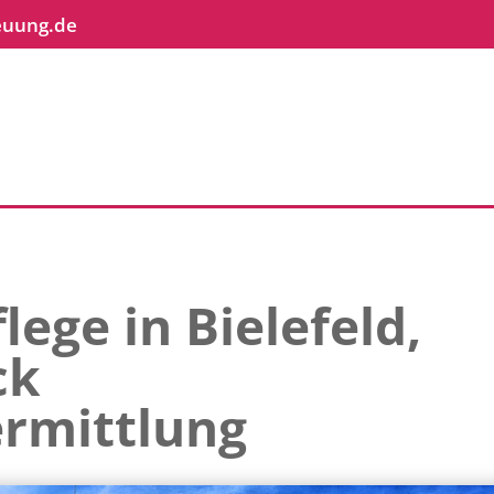
euung.de
lege in Bielefeld,
ck
rmittlung