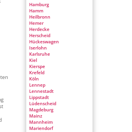
s
Hamburg
Hamm
Heilbronn
Hemer
Herdecke
Herscheid
Hückeswagen
Iserlohn
Karlsruhe
Kiel
Kierspe
Krefeld
oten
Köln
Lennep
Lennestadt
Lippstadt
ng
Lüdenscheid
st
Magdeburg
Mainz
d
Mannheim
Mariendorf