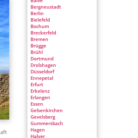
Balve
Bergneustadt
Berlin
Bielefeld
Bochum
Breckerfeld
Bremen
Brügge
Brühl
Dortmund
Drolshagen
Düsseldorf
Ennepetal
Erfurt
Erkelenz
Erlangen
Essen
Gelsenkirchen
Gevelsberg
Gummersbach
Hagen
aft
Halver