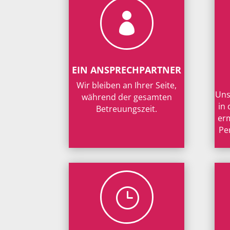

EIN ANSPRECHPARTNER
Wir bleiben an Ihrer Seite,
Uns
während der gesamten
in
Betreuungszeit.
erm
Pe
}