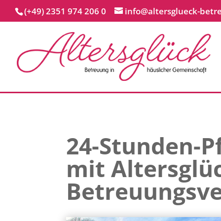
(+49) 2351 974 206 0
info@altersglueck-betr
24-Stunden-Pf
mit Altersglü
Betreuungsve