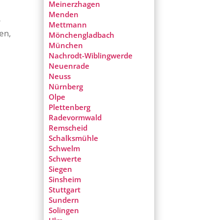
Meinerzhagen
n
Menden
r
Mettmann
en,
Mönchengladbach
München
Nachrodt-Wiblingwerde
Neuenrade
Neuss
Nürnberg
Olpe
Plettenberg
Radevormwald
Remscheid
Schalksmühle
Schwelm
Schwerte
Siegen
Sinsheim
Stuttgart
Sundern
Solingen