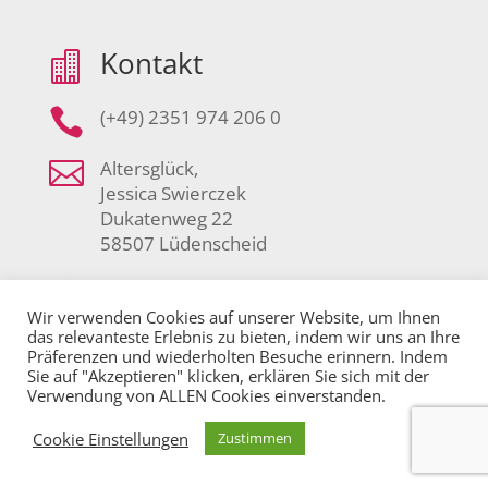
Kontakt


(+49) 2351 974 206 0

Altersglück,
Jessica Swierczek
Dukatenweg 22
58507 Lüdenscheid
Bürozeiten
}
Wir verwenden Cookies auf unserer Website, um Ihnen
das relevanteste Erlebnis zu bieten, indem wir uns an Ihre

Montag bis Freitag
Präferenzen und wiederholten Besuche erinnern. Indem
08:30 Uhr bis 18:00 Uhr
Sie auf "Akzeptieren" klicken, erklären Sie sich mit der
Verwendung von ALLEN Cookies einverstanden.
Termine nach Absprache
Cookie Einstellungen
Zustimmen
Zum Kontaktformular